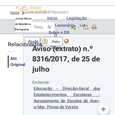
Início
Aviso (extrato) n.º 8316/2017 
Início
Legislação
Jornal Oficial
da República
Lexionário
Lia
Voltar
Portuguesa
Sobre o DR
O
Ajuda
meu
Relacionados
Aviso (extrato) n.º 
Diário
8316/2017, de 25 de 
Ato
Original
julho
Emitente:
Educação - Direção-Geral dos 
Estabelecimentos Escolares - 
Agrupamento de Escolas de Aver-
o-Mar, Póvoa de Varzim