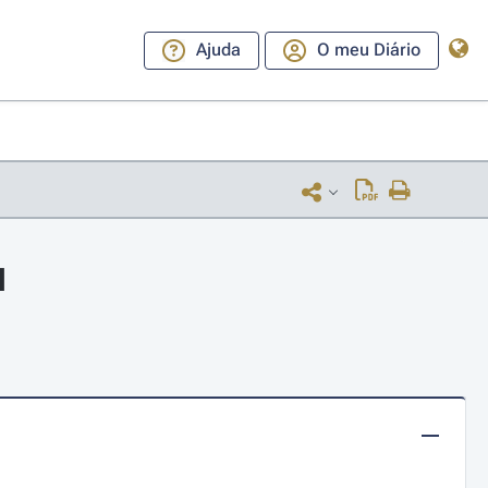
Ajuda
O meu Diário
l