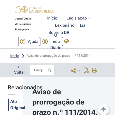
Início
Legislação
Jornal Oficial
da República
Lexionário
Lia
Portuguesa
Sobre o DR
O
Ajuda
meu
Diário
Início
Aviso de prorrogação de prazo  n.º 111/2014 
Voltar
Relacionados
Aviso de 
prorrogação de 
Ato
Original
prazo n.º 111/2014, 