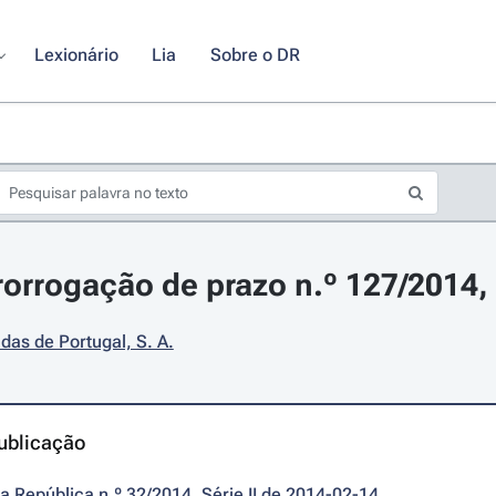
Lexionário
Lia
Sobre o DR
rorrogação de prazo n.º 127/2014, 
adas de Portugal, S. A.
ublicação
da República n.º 32/2014, Série II de 2014-02-14