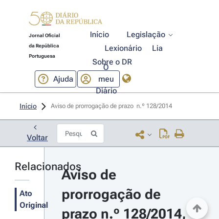
Início
Legislação
Jornal Oficial
da República
Lexionário
Lia
Portuguesa
Sobre o DR
O
Ajuda
meu
Diário
Início
Aviso de prorrogação de prazo  n.º 128/2014 
Voltar
Relacionados
Aviso de 
prorrogação de 
Ato
Original
prazo n.º 128/2014, 