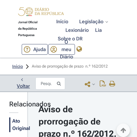
Início
Legislação
Jornal Oficial
da República
Lexionário
Lia
Portuguesa
Sobre o DR
O
Ajuda
meu
Diário
Início
Aviso de prorrogação de prazo  n.º 162/2012 
Voltar
Relacionados
Aviso de 
prorrogação de 
Ato
Original
prazo n.º 162/2012, 