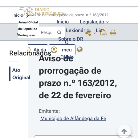
Início
Aviso de prorrogação de prazo  n.º 163/2012 
Início
Legislação
Jornal Oficial
da República
Lexionário
Lia
Voltar
Portuguesa
Sobre o DR
O
Ajuda
meu
Relacionados
Aviso de 
Diário
prorrogação de 
Ato
Original
prazo n.º 163/2012, 
de 22 de fevereiro
Emitente:
Município de Alfândega da Fé