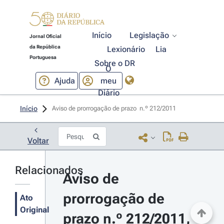
Início
Legislação
Jornal Oficial
da República
Lexionário
Lia
Portuguesa
Sobre o DR
O
Ajuda
meu
Diário
Início
Aviso de prorrogação de prazo  n.º 212/2011 
Voltar
Relacionados
Aviso de 
prorrogação de 
Ato
Original
prazo n.º 212/2011, 