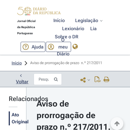
Início
Legislação
Jornal Oficial
da República
Lexionário
Lia
Portuguesa
Sobre o DR
O
Ajuda
meu
Diário
Início
Aviso de prorrogação de prazo  n.º 217/2011 
Voltar
Relacionados
Aviso de 
prorrogação de 
Ato
Original
prazo n.º 217/2011, 