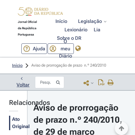
Início
Legislação
Jornal Oficial
da República
Lexionário
Lia
Portuguesa
Sobre o DR
O
Ajuda
meu
Diário
Início
Aviso de prorrogação de prazo  n.º 240/2010 
Voltar
Relacionados
Aviso de prorrogação 
de prazo n.º 240/2010, 
Ato
Original
de 29 de março