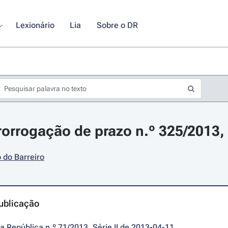
Lexionário
Lia
Sobre o DR
rorrogação de prazo n.º 325/2013, 
 do Barreiro
ublicação
da República n.º 71/2013, Série II de 2013-04-11