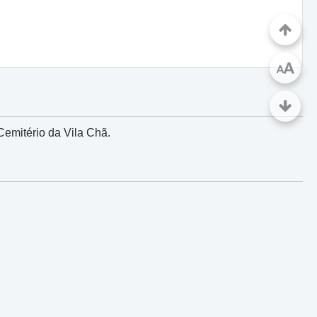
A
A
Cemitério da Vila Chã.