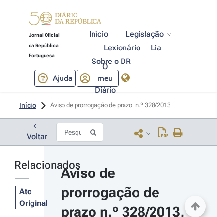
Início
Legislação
Jornal Oficial
da República
Lexionário
Lia
Portuguesa
Sobre o DR
O
Ajuda
meu
Diário
Início
Aviso de prorrogação de prazo  n.º 328/2013 
Voltar
Relacionados
Aviso de 
prorrogação de 
Ato
Original
prazo n.º 328/2013, 