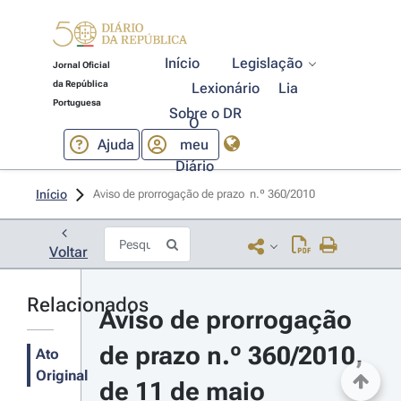
Início
Legislação
Jornal Oficial
da República
Lexionário
Lia
Portuguesa
Sobre o DR
O
Ajuda
meu
Diário
Início
Aviso de prorrogação de prazo  n.º 360/2010 
Voltar
Relacionados
Aviso de prorrogação 
de prazo n.º 360/2010, 
Ato
Original
de 11 de maio