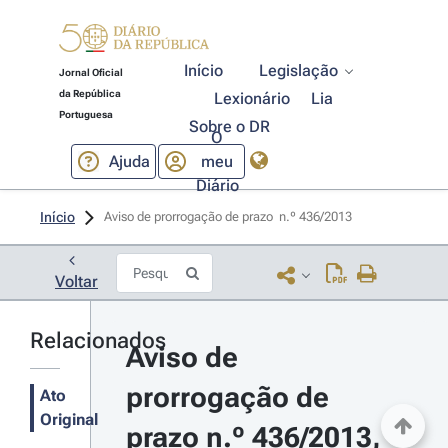
Início
Legislação
Jornal Oficial
da República
Lexionário
Lia
Portuguesa
Sobre o DR
O
Ajuda
meu
Diário
Início
Aviso de prorrogação de prazo  n.º 436/2013 
Voltar
Relacionados
Aviso de 
prorrogação de 
Ato
Original
prazo n.º 436/2013, 