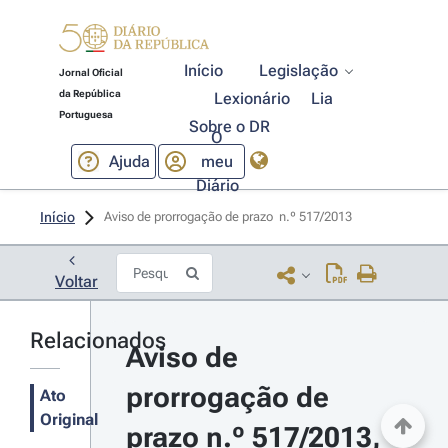
Início
Legislação
Jornal Oficial
da República
Lexionário
Lia
Portuguesa
Sobre o DR
O
Ajuda
meu
Diário
Início
Aviso de prorrogação de prazo  n.º 517/2013 
Voltar
Relacionados
Aviso de 
prorrogação de 
Ato
Original
prazo n.º 517/2013, 