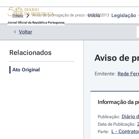
Início
Legislação
Início
Aviso de prorrogação de prazo  n.º 572/2013 
Jornal Oficial da República Portuguesa
Voltar
Relacionados
Aviso de p
Ato Original
Emitente:
Rede Ferr
Informação da p
Diário 
Publicação:
Data de Publicação:
L - Contrato
Parte: