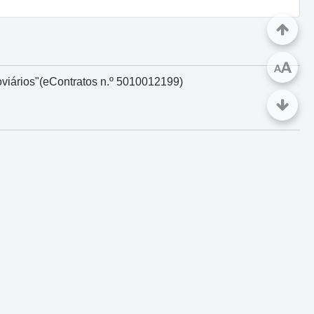
A
A
viários"(eContratos n.º 5010012199)