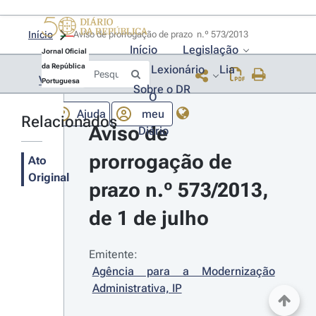
Início
Aviso de prorrogação de prazo  n.º 573/2013 
Início
Legislação
Jornal Oficial
da República
Lexionário
Lia
Voltar
Portuguesa
Sobre o DR
O
Ajuda
meu
Relacionados
Aviso de 
Diário
prorrogação de 
Ato
Original
prazo n.º 573/2013, 
de 1 de julho
Emitente:
Agência para a Modernização 
Administrativa, IP