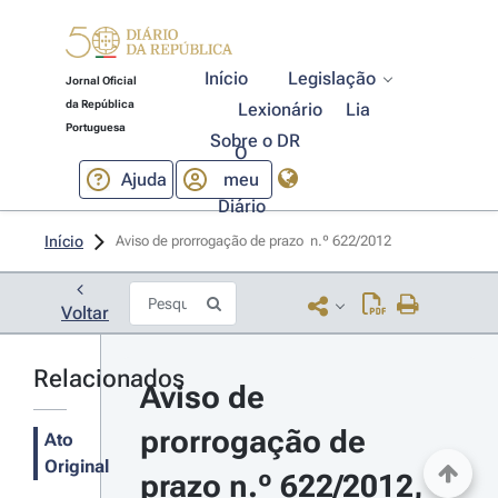
Início
Legislação
Jornal Oficial
da República
Lexionário
Lia
Portuguesa
Sobre o DR
O
Ajuda
meu
Diário
Início
Aviso de prorrogação de prazo  n.º 622/2012 
Voltar
Relacionados
Aviso de 
prorrogação de 
Ato
Original
prazo n.º 622/2012, 