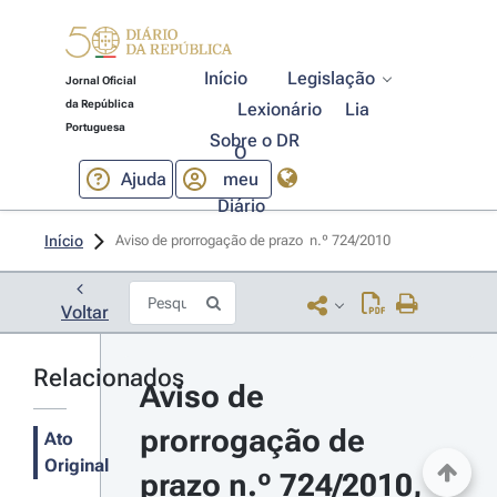
Início
Legislação
Jornal Oficial
da República
Lexionário
Lia
Portuguesa
Sobre o DR
O
Ajuda
meu
Diário
Início
Aviso de prorrogação de prazo  n.º 724/2010 
Voltar
Relacionados
Aviso de 
prorrogação de 
Ato
Original
prazo n.º 724/2010, 