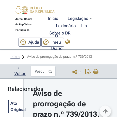
Início
Legislação
Jornal Oficial
da República
Lexionário
Lia
Portuguesa
Sobre o DR
O
Ajuda
meu
Diário
Início
Aviso de prorrogação de prazo  n.º 739/2013 
Voltar
Relacionados
Aviso de 
prorrogação de 
Ato
Original
prazo n.º 739/2013, 