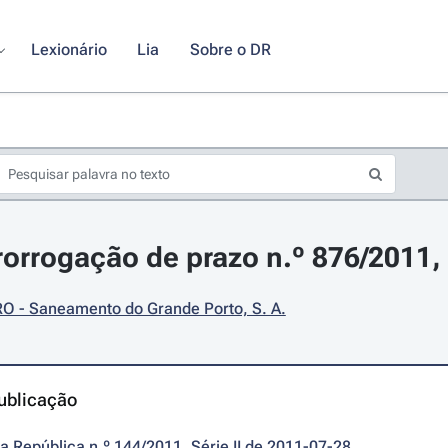
Lexionário
Lia
Sobre o DR
rorrogação de prazo n.º 876/2011, 
 - Saneamento do Grande Porto, S. A.
ublicação
da República n.º 144/2011, Série II de 2011-07-28