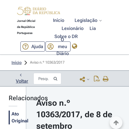
Início
Legislação
Jornal Oficial
da República
Lexionário
Lia
Portuguesa
Sobre o DR
O
Ajuda
meu
Diário
Início
Aviso n.º 10363/2017 
Voltar
Relacionados
Aviso n.º 
10363/2017, de 8 de 
Ato
Original
setembro