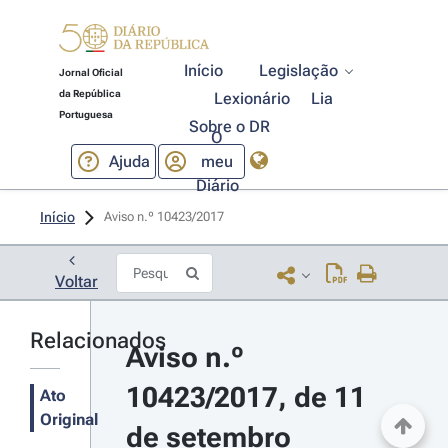
Início
Legislação
Jornal Oficial
da República
Lexionário
Lia
Portuguesa
Sobre o DR
O
Ajuda
meu
Diário
Início
Aviso n.º 10423/2017 
Voltar
Relacionados
Aviso n.º 
10423/2017, de 11 
Ato
Original
de setembro