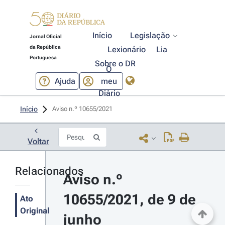
Início
Legislação
Jornal Oficial
da República
Lexionário
Lia
Portuguesa
Sobre o DR
O
Ajuda
meu
Diário
Início
Aviso n.º 10655/2021 
Voltar
Relacionados
Aviso n.º 
10655/2021, de 9 de 
Ato
Original
junho