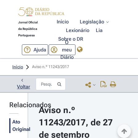
Início
Legislação
Jornal Oficial
da República
Lexionário
Lia
Portuguesa
Sobre o DR
O
Ajuda
meu
Diário
Início
Aviso n.º 11243/2017 
Voltar
Relacionados
Aviso n.º 
11243/2017, de 27 
Ato
Original
de setembro