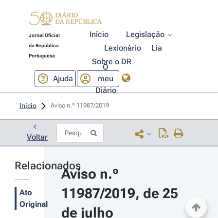
Início
Legislação
Jornal Oficial
da República
Lexionário
Lia
Portuguesa
Sobre o DR
O
Ajuda
meu
Diário
Início
Aviso n.º 11987/2019 
Voltar
Relacionados
Aviso n.º 
11987/2019, de 25 
Ato
Original
de julho