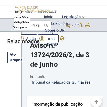
Início
Aviso n.º 13724/2026/2 
Início
Legislação
Jornal Oficial
da República
Lexionário
Lia
Voltar
Portuguesa
Sobre o DR
O
Ajuda
meu
Relacionados
Aviso n.º 
Diário
13724/2026/2, de 3 
Ato
Original
de junho
Emitente:
Tribunal da Relação de Guimarães
Informação da publicação