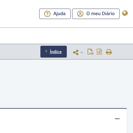
Ajuda
O meu Diário
Índice