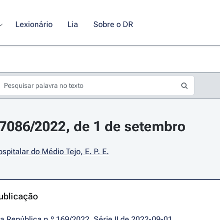
Lexionário
Lia
Sobre o DR
17086/2022, de 1 de setembro
spitalar do Médio Tejo, E. P. E.
ublicação
da República n.º 169/2022, Série II de 2022-09-01