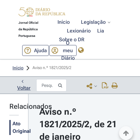
Início
Legislação
Jornal Oficial
da República
Lexionário
Lia
Portuguesa
Sobre o DR
O
Ajuda
meu
Diário
Início
Aviso n.º 1821/2025/2 
Voltar
Relacionados
Aviso n.º 
1821/2025/2, de 21 
Ato
Original
de janeiro