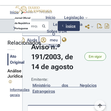
Início
Aviso n.º 191/2003 
Início
Legislação
Jornal Oficial
da República
Lexionário
Lia
Índice
Voltar
Portuguesa
Sobre o DR
O
Ajuda
meu
Relacionados
Aviso n.º 
Diário
191/2003, de 
Ato
Em vigor
Original
14 de agosto
Análise
Jurídica
Emitente:
Ministério dos Negócios 
Informações
Estrangeiros
gerais