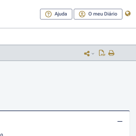
Ajuda
O meu Diário
10