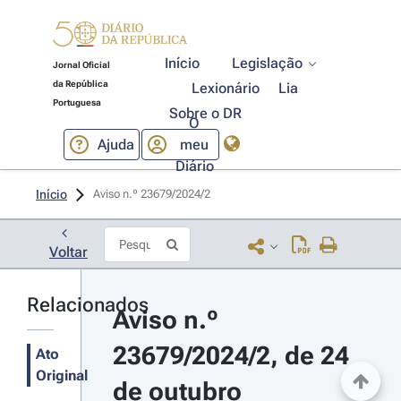
Início
Legislação
Jornal Oficial
da República
Lexionário
Lia
Portuguesa
Sobre o DR
O
Ajuda
meu
Diário
Início
Aviso n.º 23679/2024/2 
Voltar
Relacionados
Aviso n.º 
23679/2024/2, de 24 
Ato
Original
de outubro