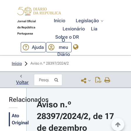
Início
Legislação
Jornal Oficial
da República
Lexionário
Lia
Portuguesa
Sobre o DR
O
Ajuda
meu
Diário
Início
Aviso n.º 28397/2024/2 
Voltar
Relacionados
Aviso n.º 
28397/2024/2, de 17 
Ato
Original
de dezembro