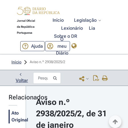
Início
Legislação
Jornal Oficial
da República
Lexionário
Lia
Portuguesa
Sobre o DR
O
Ajuda
meu
Diário
Início
Aviso n.º 2938/2025/2 
Voltar
Relacionados
Aviso n.º 
2938/2025/2, de 31 
Ato
Original
de janeiro