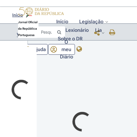
Início
Início
Legislação
Jornal Oficial
da República
Lexionário
Lia
Voltar
Portuguesa
Sobre o DR
O
Ajuda
meu
Diário