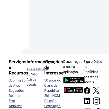
Serviços
Informações
Ligações
Descarregue
Siga o Diário
e
de
a nossa
da
Acessibilidade
aplicação
República
Recursos
interesse
do Sítio
nas redes
Avisos
Submissão
50 anos do
sociais
Legais
de Atos
Diário da
Sugestões
República
Reportar
Sítio INCM
Erro
Coleção
Atributos
Legislação