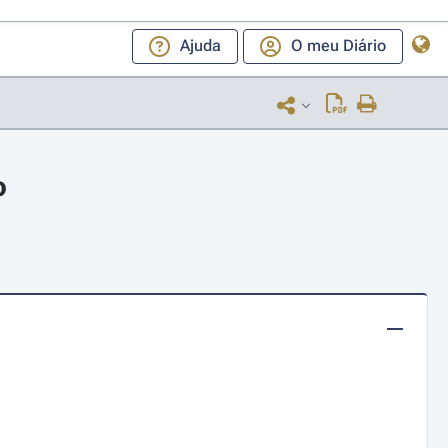
Ajuda
O meu Diário
o