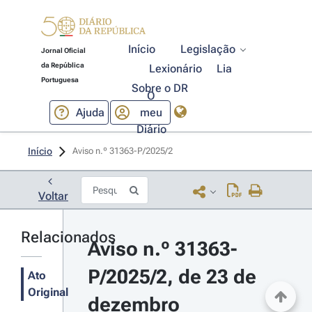
Início
Legislação
Jornal Oficial
da República
Lexionário
Lia
Portuguesa
Sobre o DR
O
Ajuda
meu
Diário
Início
Aviso n.º 31363-P/2025/2 
Voltar
Relacionados
Aviso n.º 31363-
P/2025/2, de 23 de 
Ato
Original
dezembro