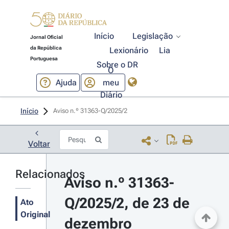
Início
Legislação
Jornal Oficial
da República
Lexionário
Lia
Portuguesa
Sobre o DR
O
Ajuda
meu
Diário
Início
Aviso n.º 31363-Q/2025/2 
Voltar
Relacionados
Aviso n.º 31363-
Q/2025/2, de 23 de 
Ato
Original
dezembro