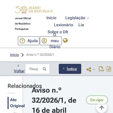
Início
Legislação
Jornal Oficial
da República
Lexionário
Lia
Portuguesa
Sobre o DR
O
Ajuda
meu
Diário
Início
Aviso n.º 32/2026/1 
Índice
Voltar
Relacionados
Aviso n.º 
32/2026/1, de 
Ato
Em vigor
Original
16 de abril