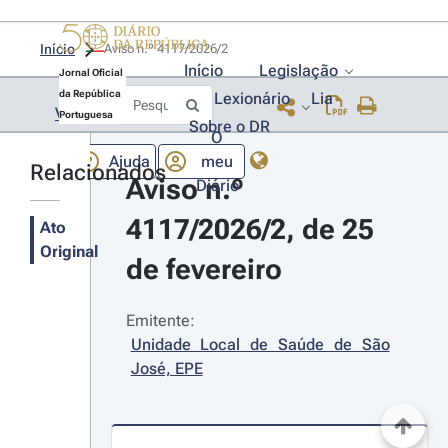
Início
Aviso n.º 4117/2026/2 
Início
Legislação
Jornal Oficial
da República
Lexionário
Lia
Voltar
Portuguesa
Sobre o DR
O
Ajuda
meu
Relacionados
Aviso n.º 
Diário
4117/2026/2, de 25 
Ato
Original
de fevereiro
Emitente:
Unidade Local de Saúde de São 
José, EPE