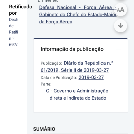
Emitente:
Retificado
Defesa Nacional - Força Aérea - 
A
A
por
Gabinete do Chefe do Estado-Maior 
Declaração 
da Força Aérea
de 
Retificação 
n.º 
697/2019
Informação da publicação
Diário da República n.º 
Publicação:
61/2019, Série II de 2019-03-27
2019-03-27
Data de Publicação:
Parte:
C - Governo e Administração 
direta e indireta do Estado
SUMÁRIO