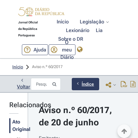
Início
Legislação
Jornal Oficial
da República
Lexionário
Lia
Portuguesa
Sobre o DR
O
Ajuda
meu
Diário
Início
Aviso n.º 60/2017 
Índice
Voltar
Relacionados
Aviso n.º 60/2017, 
de 20 de junho
Ato
Original