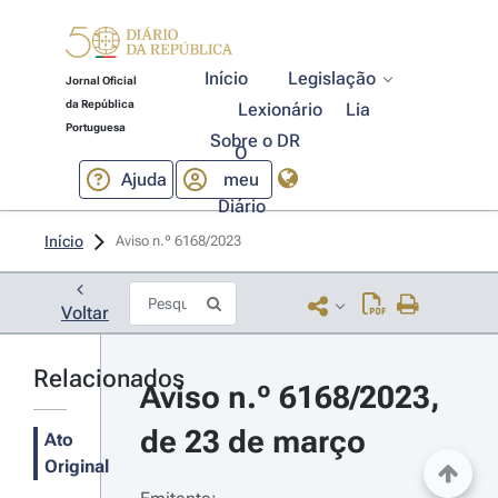
Início
Legislação
Jornal Oficial
da República
Lexionário
Lia
Portuguesa
Sobre o DR
O
Ajuda
meu
Diário
Início
Aviso n.º 6168/2023 
Voltar
Relacionados
Aviso n.º 6168/2023, 
de 23 de março
Ato
Original