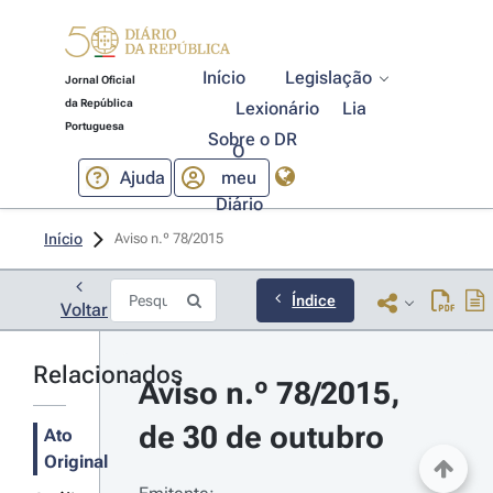
Início
Legislação
Jornal Oficial
da República
Lexionário
Lia
Portuguesa
Sobre o DR
O
Ajuda
meu
Diário
Início
Aviso n.º 78/2015 
Índice
Voltar
Relacionados
Aviso n.º 78/2015, 
de 30 de outubro
Ato
Original