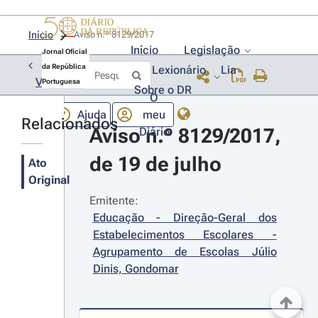
Início
Aviso n.º 8129/2017 
Início
Legislação
Jornal Oficial
da República
Lexionário
Lia
Voltar
Portuguesa
Sobre o DR
O
Ajuda
meu
Relacionados
Aviso n.º 8129/2017, 
Diário
de 19 de julho
Ato
Original
Emitente:
Educação - Direção-Geral dos 
Estabelecimentos Escolares - 
Agrupamento de Escolas Júlio 
Dinis, Gondomar