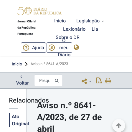
Início
Legislação
Jornal Oficial
da República
Lexionário
Lia
Portuguesa
Sobre o DR
O
Ajuda
meu
Diário
Início
Aviso n.º 8641-A/2023 
Voltar
Relacionados
Aviso n.º 8641-
A/2023, de 27 de 
Ato
Original
abril