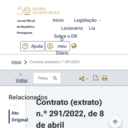
Início
Legislação
Jornal Oficial
da República
Lexionário
Lia
Portuguesa
Sobre o DR
O
Ajuda
meu
Diário
Início
Contrato (extrato) n.º 291/2022 
Voltar
Relacionados
Contrato (extrato) 
n.º 291/2022, de 8 
Ato
Original
de abril