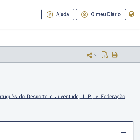
Ajuda
O meu Diário
rtuguês do Desporto e Juventude, I. P., e Federação 