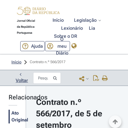
Início
Legislação
Jornal Oficial
da República
Lexionário
Lia
Portuguesa
Sobre o DR
O
Ajuda
meu
Diário
Início
Contrato n.º 566/2017 
Voltar
Relacionados
Contrato n.º 
566/2017, de 5 de 
Ato
Original
setembro